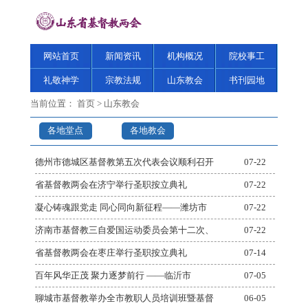
网站首页
新闻资讯
机构概况
院校事工
礼敬神学
宗教法规
山东教会
书刊园地
当前位置：
首页
>
山东教会
各地堂点
各地教会
德州市德城区基督教第五次代表会议顺利召开
07-22
省基督教两会在济宁举行圣职按立典礼
07-22
凝心铸魂跟党走 同心同向新征程——潍坊市
07-22
济南市基督教三自爱国运动委员会第十二次、
07-22
省基督教两会在枣庄举行圣职按立典礼
07-14
百年风华正茂 聚力逐梦前行 ——临沂市
07-05
聊城市基督教举办全市教职人员培训班暨基督
06-05