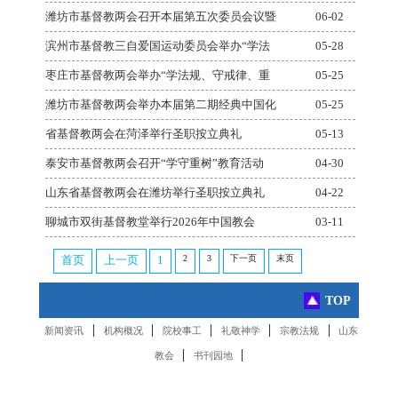
潍坊市基督教两会召开本届第五次委员会议暨
06-02
滨州市基督教三自爱国运动委员会举办“学法
05-28
枣庄市基督教两会举办“学法规、守戒律、重
05-25
潍坊市基督教两会举办本届第二期经典中国化
05-25
省基督教两会在菏泽举行圣职按立典礼
05-13
泰安市基督教两会召开“学守重树”教育活动
04-30
山东省基督教两会在潍坊举行圣职按立典礼
04-22
聊城市双街基督教堂举行2026年中国教会
03-11
2
3
下一页
末页
首页
上一页
1
TOP
|
|
|
|
|
新闻资讯
机构概况
院校事工
礼敬神学
宗教法规
山东
|
|
教会
书刊园地