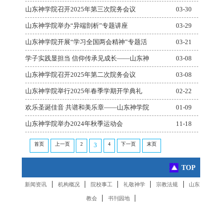
山东神学院召开2025年第三次院务会议
03-30
山东神学院举办“异端剖析”专题讲座
03-29
山东神学院开展“学习全国两会精神”专题活
03-21
学子实践显担当 信仰传承见成长——山东神
03-08
山东神学院召开2025年第二次院务会议
03-08
山东神学院举行2025年春季学期开学典礼
02-22
欢乐圣诞佳音 共谱和美乐章——山东神学院
01-09
山东神学院举办2024年秋季运动会
11-18
首页
上一页
2
4
下一页
末页
3
TOP
|
|
|
|
|
新闻资讯
机构概况
院校事工
礼敬神学
宗教法规
山东
|
|
教会
书刊园地