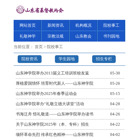
网站首页
新闻资讯
机构概况
院校事工
礼敬神学
宗教法规
山东教会
书刊园地
当前位置：
首页
>
院校事工
院校资讯
学生园地
招生专栏
山东神学院举办2013届义工培训班校友返
05-30
厚植爱国情怀 培育时代新人——山东神学院
05-26
山东神学院举办2025年春季运动会
05-15
山东神学院举办“礼敬立德大讲堂”活动
04-28
书海泛舟 悟礼敬道——山东神学院举办读书
04-26
关于山东神学院2025年（本、专科）招生
04-22
缅怀革命先烈 传承红色精神——山东神学院
04-02