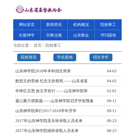
网站首页
新闻资讯
机构概况
院校事工
礼敬神学
宗教法规
山东教会
书刊园地
当前位置：
首页
>
院校事工
院校资讯
学生园地
招生专栏
山东神学院2018年本科招生简章
04-03
默想主的受难 纪念主的替死 ——山东省基
04-02
年终忆主恩 效主齐前行 ——山东神学院举
02-01
凝心聚力谱新篇——山东神学院召开学前预备
09-11
山东神学院举行2017-2018学年开学
09-11
2017年山东神学院圣乐班录取人员名单
08-23
2017年山东神学院插班录取人员名单
08-23