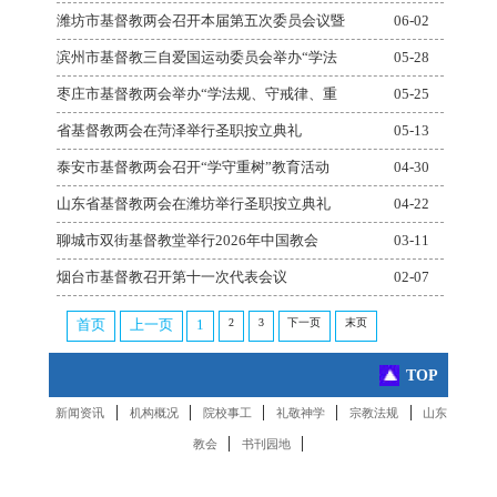
潍坊市基督教两会召开本届第五次委员会议暨
06-02
滨州市基督教三自爱国运动委员会举办“学法
05-28
枣庄市基督教两会举办“学法规、守戒律、重
05-25
省基督教两会在菏泽举行圣职按立典礼
05-13
泰安市基督教两会召开“学守重树”教育活动
04-30
山东省基督教两会在潍坊举行圣职按立典礼
04-22
聊城市双街基督教堂举行2026年中国教会
03-11
烟台市基督教召开第十一次代表会议
02-07
2
3
下一页
末页
首页
上一页
1
TOP
|
|
|
|
|
新闻资讯
机构概况
院校事工
礼敬神学
宗教法规
山东
|
|
教会
书刊园地