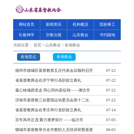
网站首页
新闻资讯
机构概况
院校事工
礼敬神学
宗教法规
山东教会
书刊园地
当前位置：
首页
>
山东教会
>
各地教会
各地堂点
各地教会
德州市德城区基督教第五次代表会议顺利召开
07-22
省基督教两会在济宁举行圣职按立典礼
07-22
凝心铸魂跟党走 同心同向新征程——潍坊市
07-22
济南市基督教三自爱国运动委员会第十二次、
07-22
省基督教两会在枣庄举行圣职按立典礼
07-14
百年风华正茂 聚力逐梦前行 ——临沂市
07-05
聊城市基督教举办全市教职人员培训班暨基督
06-05