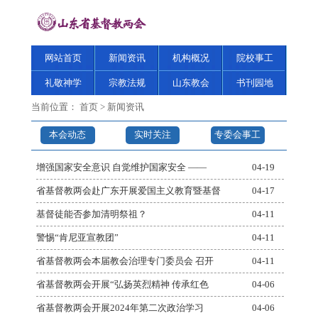
网站首页
新闻资讯
机构概况
院校事工
礼敬神学
宗教法规
山东教会
书刊园地
当前位置：
首页
>
新闻资讯
本会动态
实时关注
专委会事工
增强国家安全意识 自觉维护国家安全 ——
04-19
省基督教两会赴广东开展爱国主义教育暨基督
04-17
基督徒能否参加清明祭祖？
04-11
警惕“肯尼亚宣教团”
04-11
省基督教两会本届教会治理专门委员会 召开
04-11
省基督教两会开展“弘扬英烈精神 传承红色
04-06
省基督教两会开展2024年第二次政治学习
04-06