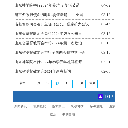
山东神学院举行2024年受难节·复活节系
04-02
建言资政担使命 履职尽责谱新篇 ——全国
03-18
省基督教两会召开主任（会长）联席扩大会议
03-14
山东省基督教两会举行2024年妇女公祷日
03-12
山东省基督教两会举行2024年第一次政治
03-10
山东省基督教两会举行全国两会精神学习会
03-10
山东神学院举行2024年春季开学礼拜暨开
03-01
山东省基督教两会2024年新春贺词
02-08
首页
上一页
12
14
下一页
末页
13
TOP
|
|
|
|
|
新闻资讯
机构概况
院校事工
礼敬神学
宗教法规
山东
|
|
教会
书刊园地