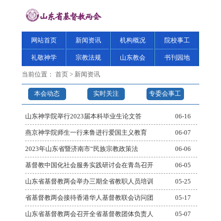
网站首页
新闻资讯
机构概况
院校事工
礼敬神学
宗教法规
山东教会
书刊园地
当前位置：
首页
>
新闻资讯
本会动态
实时关注
专委会事工
山东神学院举行2023届本科毕业生论文答
06-16
燕京神学院师生一行来鲁进行爱国主义教育
06-07
2023年山东省暨济南市“民族宗教政策法
06-06
基督教中国化社会服务实践研讨会在青岛召开
06-05
山东省基督教两会举办三期全省教职人员培训
05-25
省基督教两会接待香港华人基督教联会访问团
05-17
山东省基督教两会召开全省基督教团体负责人
05-07