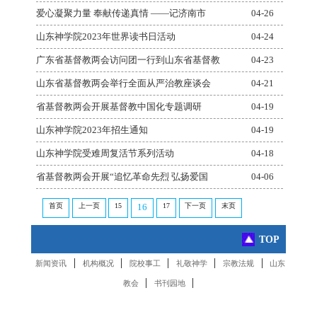
爱心凝聚力量 奉献传递真情 ——记济南市
04-26
山东神学院2023年世界读书日活动
04-24
广东省基督教两会访问团一行到山东省基督教
04-23
山东省基督教两会举行全面从严治教座谈会
04-21
省基督教两会开展基督教中国化专题调研
04-19
山东神学院2023年招生通知
04-19
山东神学院受难周复活节系列活动
04-18
省基督教两会开展“追忆革命先烈 弘扬爱国
04-06
首页
上一页
15
17
下一页
末页
16
TOP
|
|
|
|
|
新闻资讯
机构概况
院校事工
礼敬神学
宗教法规
山东
|
|
教会
书刊园地