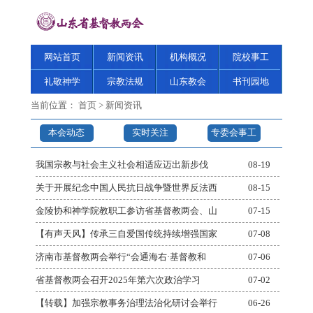
网站首页
新闻资讯
机构概况
院校事工
礼敬神学
宗教法规
山东教会
书刊园地
当前位置：
首页
>
新闻资讯
本会动态
实时关注
专委会事工
我国宗教与社会主义社会相适应迈出新步伐
08-19
关于开展纪念中国人民抗日战争暨世界反法西
08-15
金陵协和神学院教职工参访省基督教两会、山
07-15
【有声天风】传承三自爱国传统持续增强国家
07-08
济南市基督教两会举行“会通海右·基督教和
07-06
省基督教两会召开2025年第六次政治学习
07-02
【转载】加强宗教事务治理法治化研讨会举行
06-26