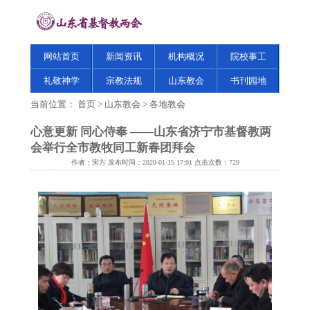
网站首页
新闻资讯
机构概况
院校事工
礼敬神学
宗教法规
山东教会
书刊园地
当前位置：
首页
>
山东教会
>
各地教会
心意更新 同心侍奉 ——山东省济宁市基督教两
会举行全市教牧同工新春团拜会
作者：宋方 发布时间：2020-01-15 17:01 点击次数：
729