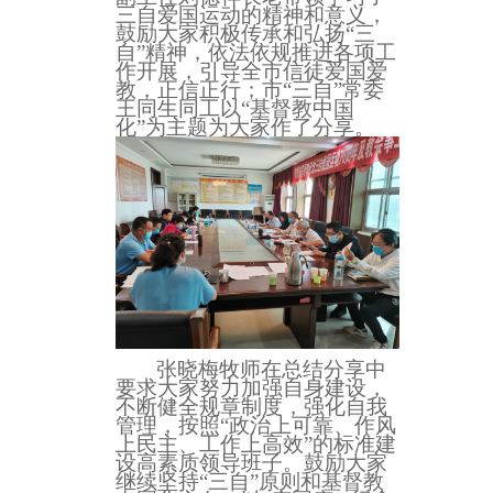
三自爱国运动的精神和意义，
鼓励大家积极传承和弘扬
“三
自”精神，依法依规推进各项工
作开展，引导全市信徒爱国爱
教，正信正行；市“三自”常委
王同生同工以“基督教中国
化”为主题为大家作了分享。
张晓梅牧师在总结分享中
要求大家努力加强自身建设，
不断健全规章制度，强化自我
管理，按照
“政治上可靠、作风
上民主、工作上高效”的标准建
设高素质领导班子。鼓励大家
继续坚持“三自”原则和基督教