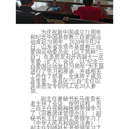
为庆祝新中国成立
71周年
和纪念中国基督教三自爱国运
动发起70周年，2020年9月24
日，山东省东营市基督教三自
爱国运动委员会（以下简称“三
自”）在圣恩堂召开四届十一次
常委（扩大）会议，以“纪念三
自爱国运动发起70周年”为主题
进行了学习和座谈，并就相关
工作作了部署。全体班子成员
及常委、各县区“三自”主任以
及圣恩堂专职同工近20人参
加。
副主任兼秘书长马俊贵长
老主持了会议。按照议程，市
三自主任张晓梅牧师带领学习
了《宗教团体管理办法》；副
秘书长王红波同工带领学习了
《中华人民共和国民法典》；
副主任刘德祥长老带领学习了