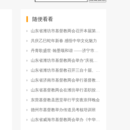
随便看看
山东省潍坊市基督教两会召开本届第六次主任、会长会务（扩大）会议
共庆乙巳蛇年新春 感悟中华文化魅力
丹青歌盛世·翰墨颂和谐 ——济宁市天主教爱国会、市基督教两会举行“贯彻全国两会精神”书画交流笔会活动
山东省潍坊市基督教两会举办“庆祝中国共产党成立100周年”歌咏会、书画展、普法基地启动仪式
山东省潍坊市基督教召开三自十届、协会七届第三次全体委员会议
山东省济南市基督教两会举行基督教中国化专题讲座
山东省基督教两会在潍坊举行圣职按立典礼
东营基督教圣恩堂举行平安夜崇拜晚会
德州市基督教举办传道员考核培训班
山东省威海市基督教两会举办《中华人民共和国民法典》专题讲座