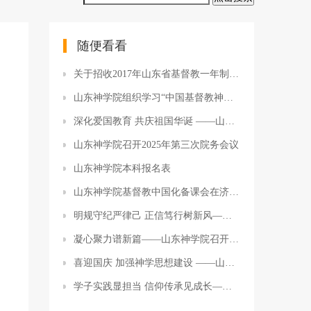
随便看看
关于招收2017年山东省基督教一年制义工 培训班学员的通知
山东神学院组织学习“中国基督教神学院校专业课教师培训”会议精神
深化爱国教育 共庆祖国华诞 ——山东神学院庆祝建国七十周年知识竟赛
山东神学院召开2025年第三次院务会议
山东神学院本科报名表
山东神学院基督教中国化备课会在济南举办
明规守纪严律己 正信笃行树新风——山东神学院举办“学法规、守戒律、重修为、树形象”警示教育活动
凝心聚力谱新篇——山东神学院召开学前预备会
喜迎国庆 加强神学思想建设 ——山东省基督教两会神学教育和神学思想建设专委会研讨会
学子实践显担当 信仰传承见成长——山东神学院举办寒假教会服侍经验交流会