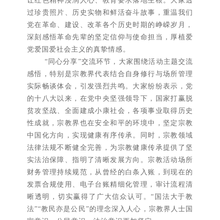
过珍贵照片、历史实物和鲜活奋斗故事，重温我们
党在革命、建设、改革各个历史时期的峥嵘岁月，
深刻感悟革命先辈的坚定信仰与使命担当，厚植爱
党爱国爱社会主义的真挚情感。
“同心分享”交流环节，大家围绕活动主题交流
感悟，特别是宗教界代表结合自身修行与场所管理
实际畅谈体会，引发强烈共鸣。大家纷纷表示，党
的十八大以来，在党中央坚强领导下，国家打赢脱
贫攻坚战、全面建成小康社会，各项事业取得历史
性成就，宗教界也在安全和平的环境中，坚定宗教
中国化方向，实现健康有序传承。同时，宗教领域
法律法规不断健全完善，为宗教健康传承提供了坚
实法治保障、指明了清晰发展方向。宗教活动场所
财务管理持续规范，从曾经的白条入账，到现在的
发票合规使用、电子台账精细化管理，审计流程清
晰透明，切实赢得了广大信众认可。“国法大于教
法”“教民亦是公民”的理念深入人心，宗教界人士国