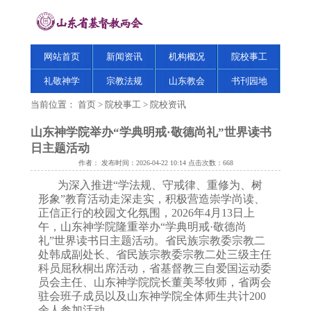
网站首页
新闻资讯
机构概况
院校事工
礼敬神学
宗教法规
山东教会
书刊园地
当前位置：
首页
>
院校事工
>
院校资讯
山东神学院举办“学典明戒·敬德尚礼”世界读书
日主题活动
作者： 发布时间：2026-04-22 10:14 点击次数：
668
为深入推进
“学法规、守戒律、重修为、树
形象”教育活动走深走实，积极营造崇学尚读、
正信正行的校园文化氛围，2026年4月13日上
午，山东神学院隆重举办“学典明戒·敬德尚
礼”世界读书日主题活动。省民族宗教委宗教二
处韩成副处长、省民族宗教委宗教二处三级主任
科员屈秋桐出席活动，省基督教三自爱国运动委
员会主任、山东神学院院长董美琴牧师，省两会
驻会班子成员以及山东神学院全体师生共计200
余人参加活动。