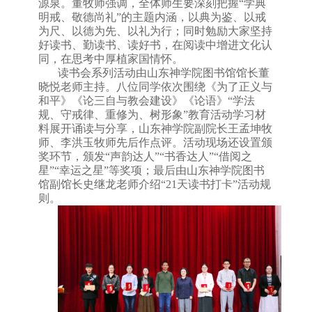
源泉。董牧师强调，全体师生要深刻把握
“学典
明戒、敬德尚礼”的主题内涵，以典为鉴、以戒
为尺、以德为先、以礼为行；同时勉励大家坚持
好读书、勤读书、读好书，在阅读中增进文化认
同，在思考中厚植家国情怀。
读书会系列活动由山东神学院图书馆馆长董
晓悦老师主持。八位同学依次围绕《为了正义与
和平》《论三自与教会建设》《论语》
“学法
规、守戒律、重修为、树形象”教育活动学习材
料展开诵读与分享，山东神学院副院长王孟坤牧
师、李洪玉牧师先后作点评。活动现场还设置颁
奖环节，颁发“声韵达人”“书香达人”“借阅之
星”“幸运之星”等奖项；最后由山东神学院图书
馆副馆长史继龙老师介绍“21天读书打卡”活动规
则。