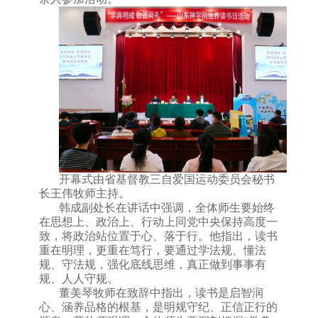
开幕式由省基督教三自爱国运动委员会秘书
长王伟牧师主持。
韩成副处长在讲话中强调，全体师生要始终
在思想上、政治上、行动上同党中央保持高度一
致，将政治站位置于心、落于行。他指出，读书
重在明理，更重在笃行，要通过学法规、懂法
规、守法规，强化底线思维，真正做到事事有
规、人人守规。
董美琴牧师在致辞中指出，读书是启智润
心、涵养品格的根基，是明规守纪、正信正行的