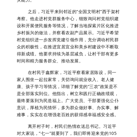
之后，习近平来到邻近的“全国文明村”西于架村
考察。他走进村党群服务中心，细致询问村党组织建
设和开展便民服务等情况，了解当地探索片区化推进
乡村振兴的做法，并察看农副产品展示。习近平希望
村党组织进一步发挥党建引领作用，充分调动村民群
众的积极性，在推进宜居宜业和美乡村建设中不断取
得新成绩。他要求持续为基层减负，让村干部有更多
时间和精力服务群众、推动发展。
在村民于鑫辉家，习近平察看家居陈设，同一
家人围坐一起拉家常，关切询问就业收入、老人健
康、孩子学习等情况，详细了解党的“三农”政策是不
是全部落实到位。他指出，树立和践行正确政绩观，
最终要落到为民造福上。广大党员、干部要强化公仆
意识，厚植为民情怀，多为群众做好事、办实事、解
难事，实实在在增强老百姓的获得感幸福感安全感。
离开村子时，村民们热情欢送总书记。习近平
对大家说，“七一”就要到了，我们即将迎来党的105