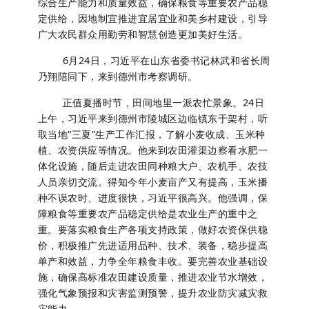
综合生产能力和质量效益，确保粮食等重要农产品稳
定供给，因地制宜推进宜居宜业和美乡村建设，引导
广大农民群众用勤劳和智慧创造更加美好生活。
6月24日，习近平在山东省委书记林武和省长周
乃翔陪同下，来到德州市考察调研。
正值夏播时节，田间地里一派农忙景象。24日
上午，习近平来到德州市陵城区边临镇东于架村，听
取当地“三夏”生产工作汇报，了解小麦收成、玉米种
植、农资供应等情况。他来到农田灌渠边察看水肥一
体化设施，随后走进农田同种粮大户、农机手、农技
人员亲切交流。得知今年小麦亩产又有提高，玉米播
种不误农时、进度很快，习近平很高兴。他强调，保
障粮食等重要农产品稳定供给是农业生产的重中之
重。要落实粮食生产各项支持政策，做好农资保供稳
价，积极推广先进适用品种、技术、装备，稳步提高
单产和效益，力争全年粮食丰收。要完善农业基础设
施，确保高标准农田建设质量，推进农业节水增效，
强化气象预报和灾害监测预警，提升农业防灾减灾救
灾能力。