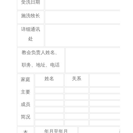
受洗日期
施洗牧长
详细通讯
处
教会负责人姓名、
职务、地址、电话
姓名
关系
家庭
主要
成员
简况
年月至年月
在何
本