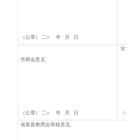
（公章） 二
○
年 月 日
（
市宗教
市两会意见
（公章） 二
○
年 月 日
（公章）
省基督教两会审核意见