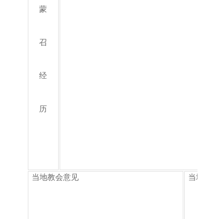
蒙
召
经
历
当地教会意见
当地宗