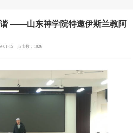
和谐 ——山东神学院特邀伊斯兰教阿
01-15
点击数：
1026