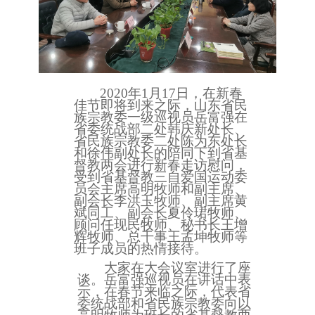
2020年1月17日，在新春
佳节即将到来之际，山东省民
族宗教委一级巡视员岳富强在
省委统战部二处韩庆新处长、
省民族宗教委二处陈为东处长
和徐伟副处长的陪同下到省基
督教两会进行新春走访慰问，
受到省基督教三自爱国运动委
员会主席高明牧师和副主席、
副会长李洪玉牧师、副主席黄
斌同工、副会长夏伶珺牧师、
顾问任现民牧师、秘书长王增
辉牧师、总干事王孟坤牧师等
班子成员的热情接待。
大家在大会议室进行了座
谈。岳富强巡视员在讲话中表
示，在春节来临之际，代表省
委统战部和省民族宗教委向以