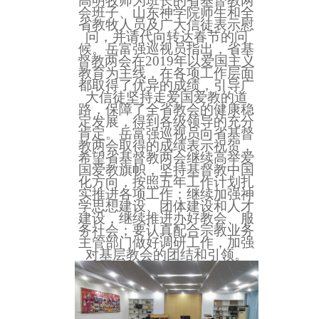
高明牧师为班长的省基督教两
会班子、山东神学院师生和全
省教牧人员及广大信徒表示慰
问，并请代向转达春节的问
候。岳富强巡视员指出，省基
督教两会在
2019年以爱国主义
教育为主线，在各项工作层面
都取得了优异的成绩，引导广
大信徒坚持走爱国爱教的道
路，保障了全省教会的健康稳
定发展，得到各级领导的充分
肯定。岳富强巡视员向省基督
教两会取得的成绩表示祝贺，
希望省基督教两会继续高举爱
国爱教旗帜，坚持基督教中国
化方向，按照五年工作计划扎
实推进各项工作；继续加强神
学思想建设、团体建设和人才
建设，继续推进办好教会、服
务社会；要认真配合宗教业务
主管部门做好调研工作，加强
对基层教会的团结和引领。