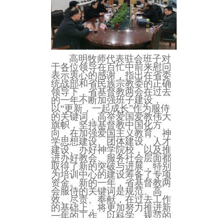
高明牧师代表驻会班子对
于各位领导在百忙中前来慰问
表示衷心的感谢，指出在省委
统战部和省民族宗教委的正确
领导下，省基督教两会在过去
的一年不断加强班子建设，
以
“更新，一起成长”作为服侍
的关键词，高举爱国爱教伟大
旗帜，坚持基督教中国化方
向，在加强爱国主义教育、神
学思想建设、团体建设、人才
建设、办好神学院校，以及推
进办好教会、服务社会层面都
取得了新的突破与进展，特别
为培训中心的建设筹备了专项
资金。新的一年，省基督教两
会服侍的关键词是规范、高
效、尽责、奉献，在过去工作
的基础上，将更加努力推进新
一年的工作，以科学、规范的