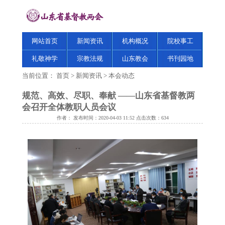
网站首页
新闻资讯
机构概况
院校事工
礼敬神学
宗教法规
山东教会
书刊园地
当前位置：
首页
>
新闻资讯
>
本会动态
规范、高效、尽职、奉献 ——山东省基督教两
会召开全体教职人员会议
作者： 发布时间：2020-04-03 11:52 点击次数：
634