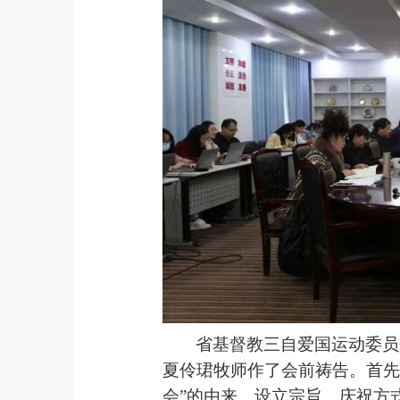
省基督教三自爱国运动委员
夏伶珺牧师作了会前祷告。首先
会”的由来、设立宗旨、庆祝方