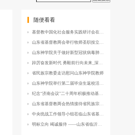
随便看看
基督教中国化社会服务实践研讨会在青岛召开
山东省基督教两会举行牧师圣职按立典礼
山东神学院关于做好新型冠状病毒肺炎预防工作的再次通知
踔厉奋发新时代 勇毅前行向未来_深入推进山东基督教中国化走深走实倡议书
省民族宗教委走访慰问山东神学院教师
山东神学院举行第二届毕业生返校活动 ——山东神学院三十周年庆系列活动
纪念“济南会议”二十周年积极推动基督教中国化 ——山东省基督教两会举办基督教与 社会主义核心价值观研讨会
山东省基督教两会热情接待省民族宗教委调研组一行
中央统战工作领导小组莅临山东省基督教两会和山东神学院调研
明标立向 竭诚服侍 ——山东省临沂市基督教两会中心堂召开全体教牧同工年终总结会议